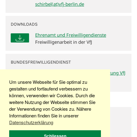
schirbel(at)vfj-berlin.de
DOWNLOADS
Ehrenamt und Freiwilligendienste
Freiwilligenarbeit in der VfJ
BUNDESFREIWILLIGENDIENST
Bundesfreiwilligendienst in der Stiftung VfJ
Berlin
Um unsere Webseite für Sie optimal zu
gestalten und fortlaufend verbessern zu
können, verwenden wir Cookies. Durch die
weitere Nutzung der Webseite stimmen Sie
der Verwendung von Cookies zu. Nähere
© Copyright 2026 Stiftung VfJ Berlin
Informationen finden Sie in unserer
Datenschutzerklärung
Schliessen