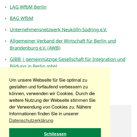
LAG WfbM Berlin
BAG WfbM
Unternehmensnetzwerk Neukölln-Südring e.V.
Allgemeiner Verband der Wirtschaft für Berlin und
Brandenburg e.V. (AWB)
GIBB | gemeinnützige Gesellschaft für Integration und
Bildung in Berlin mbH
SC VfJ Berlin e.V.
Um unsere Webseite für Sie optimal zu
gestalten und fortlaufend verbessern zu
können, verwenden wir Cookies. Durch die
weitere Nutzung der Webseite stimmen Sie
der Verwendung von Cookies zu. Nähere
© Copyright 2026 Stiftung VfJ Berlin
Informationen finden Sie in unserer
Datenschutzerklärung
Schliessen