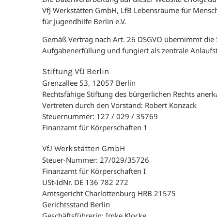
VfJ Werkstätten GmbH, LfB Lebensräume für Mensc
für Jugendhilfe Berlin e.V.
Gemäß Vertrag nach Art. 26 DSGVO übernimmt die Sti
Aufgabenerfüllung und fungiert als zentrale Anlaufst
Stiftung VfJ Berlin
Grenzallee 53, 12057 Berlin
Rechtsfähige Stiftung des bürgerlichen Rechts anerk
Vertreten durch den Vorstand: Robert Konzack
Steuernummer: 127 / 029 / 35769
Finanzamt für Körperschaften 1
VfJ Werkstätten GmbH
Steuer-Nummer: 27/029/35726
Finanzamt für Körperschaften I
USt-IdNr. DE 136 782 272
Amtsgericht Charlottenburg HRB 21575
Gerichtsstand Berlin
Geschäftsführerin: Imke Klocke