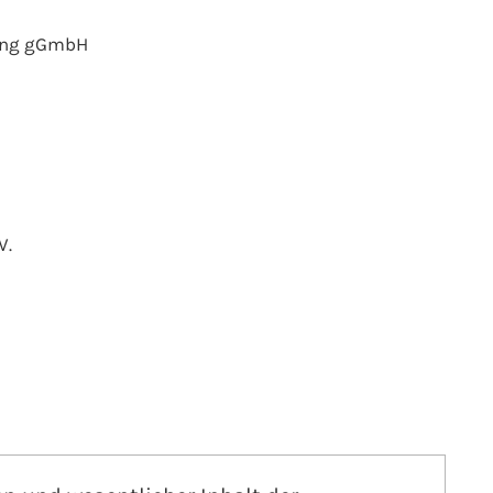
rung gGmbH
V.