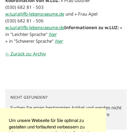
Koordination von w.LUZ:
» Frau Güttner
(030) 682 81 - 503
w.luz(at)lfb-lebensraeume.de
und » Frau Apel
(030) 682 81 - 506
w.luz(at)lfb-lebensraeume.de
Informationen zu w.LUZ:
»
in "Leichter Sprache"
hier
» in "Schwerer Sprache"
hier
<- Zurück zu: Archiv
NICHT GEFUNDEN?
Suchen Sie einen bestimmten Artikel und werden nicht
fündig? Dann versuchen Sie es doch über unsere
Um unsere Webseite für Sie optimal zu
Stichwortsuche hier oben.
gestalten und fortlaufend verbessern zu