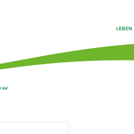
LEBEN
 da!