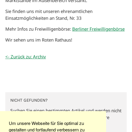
Marktstände im Außenbereich verstärkt.
Sie finden uns mit unseren ehrenamtlichen
Einsatzmöglichkeiten an Stand, Nr. 33
Mehr Infos zu Freiwilligenbörse:
Berliner Freiwilligenbörse
Wir sehen uns im Roten Rathaus!
<- Zurück zu: Archiv
NICHT GEFUNDEN?
Suchen Sie einen bestimmten Artikel und werden nicht
fündig? Dann versuchen Sie es doch über unsere
Um unsere Webseite für Sie optimal zu
Stichwortsuche hier oben.
gestalten und fortlaufend verbessern zu